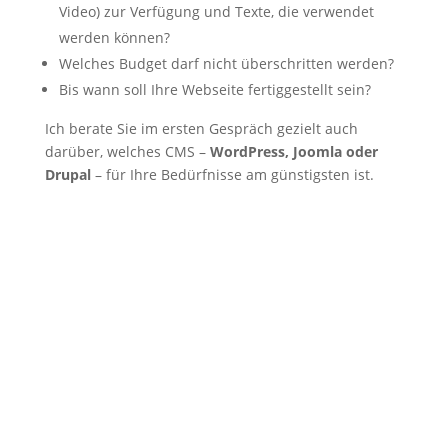
Video) zur Verfügung und Texte, die verwendet
werden können?
Welches Budget darf nicht überschritten werden?
Bis wann soll Ihre Webseite fertiggestellt sein?
Ich berate Sie im ersten Gespräch gezielt auch
darüber, welches CMS –
WordPress, Joomla oder
Drupal
– für Ihre Bedürfnisse am günstigsten ist.
Professionelle Gestaltung im Webdesign
Individuelles Webdesign für
Websites & Onlineshops
Saubere Entwicklung & schlanke Programmierung
DSGVO konform
Website Wartung & persönliche Betreuung