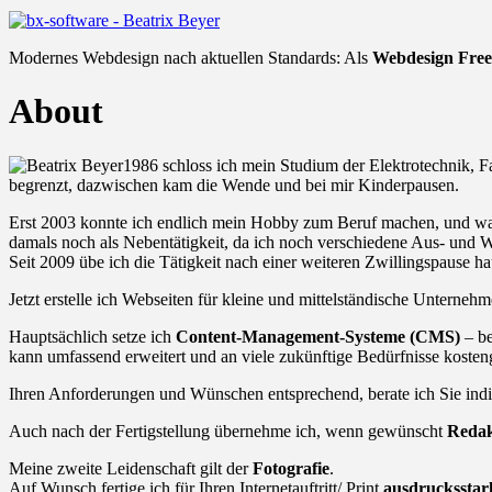
Modernes Webdesign nach aktuellen Standards: Als
Webdesign Free
About
1986 schloss ich mein Studium der Elektrotechnik,
begrenzt, dazwischen kam die Wende und bei mir Kinderpausen.
Erst 2003 konnte ich endlich mein Hobby zum Beruf machen, und wagt
damals noch als Nebentätigkeit, da ich noch verschiedene Aus- und W
Seit 2009 übe ich die Tätigkeit nach einer weiteren Zwillingspause ha
Jetzt erstelle ich Webseiten für kleine und mittelständische Unterneh
Hauptsächlich setze ich
Content-Management-Systeme (CMS)
– b
kann umfassend erweitert und an viele zukünftige Bedürfnisse koste
Ihren Anforderungen und Wünschen entsprechend, berate ich Sie indivi
Auch nach der Fertigstellung übernehme ich, wenn gewünscht
Redak
Meine zweite Leidenschaft gilt der
Fotografie
.
Auf Wunsch fertige ich für Ihren Internetauftritt/ Print
ausdrucksstar