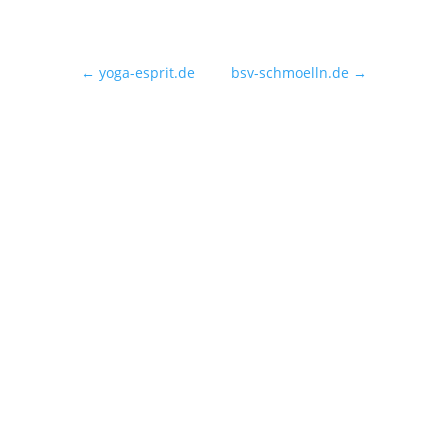
←
yoga-esprit.de
bsv-schmoelln.de
→
bx-software — Beatrix Beyer
Gerichtsweg 9
01909 Großharthau-Bühlau
KONTAKTIEREN SIE MICH
Sie haben Fragen und Anregungen oder ich darf
Ihnen ein Angebot erstellen? Schreiben Sie mir eine
E-Mail. Ich melde mich umgehend bei Ihnen.