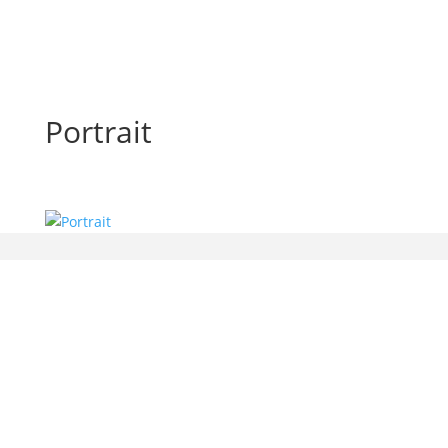
Portrait
bx-software — Beatrix Beyer
Gerichtsweg 9
01909 Großharthau-Bühlau