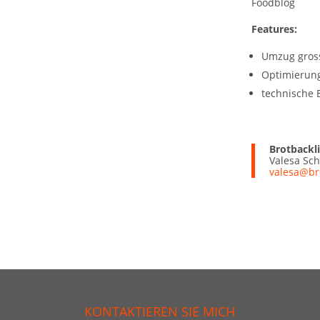
Foodblog
Features:
Umzug gross
Optimierun
technische 
Brotbackl
Valesa Sch
valesa@br
KONTAKTIEREN SIE MICH