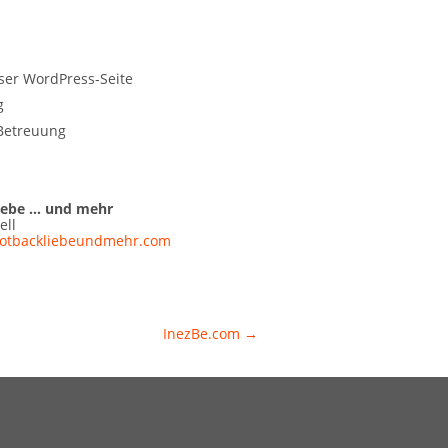
er WordPress-Seite
g
Betreuung
iebe … und mehr
ell
otbackliebeundmehr.com
InezBe.com
→