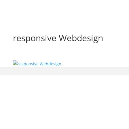
responsive Webdesign
bx-software — Beatrix Beyer
Gerichtsweg 9
01909 Großharthau-Bühlau