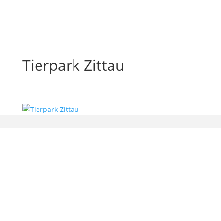
Tierpark Zittau
bx-software — Beatrix Beyer
Gerichtsweg 9
01909 Großharthau-Bühlau