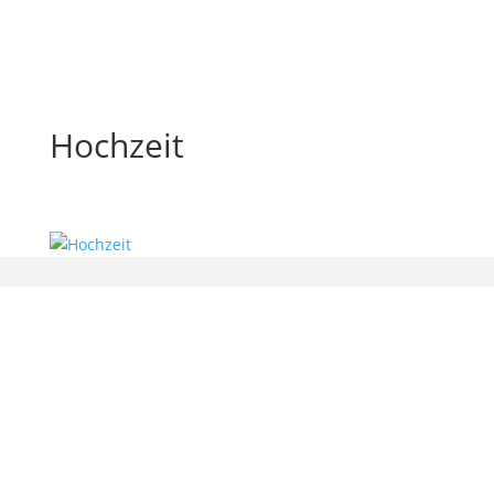
Hochzeit
bx-software — Beatrix Beyer
Gerichtsweg 9
01909 Großharthau-Bühlau