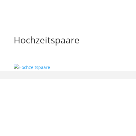
Hochzeitspaare
bx-software — Beatrix Beyer
Gerichtsweg 9
01909 Großharthau-Bühlau