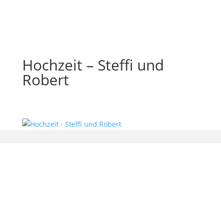
Hochzeit – Steffi und
Robert
bx-software — Beatrix Beyer
Gerichtsweg 9
01909 Großharthau-Bühlau