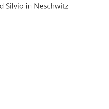
 Silvio in Neschwitz
KONTAKTIEREN SIE MICH
Sie haben Fragen und Anregungen oder ich
darf Ihnen ein Angebot erstellen? Schreiben
Sie mir eine E-Mail. Ich melde mich umgehend
bei Ihnen.