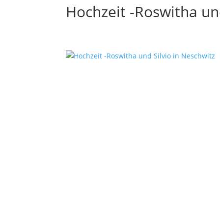
Hochzeit -Roswitha und
bx-software — Beatrix Beyer
Gerichtsweg 9
01909 Großharthau-Bühlau