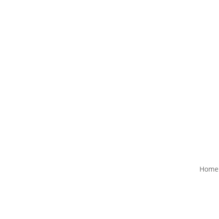
+49 (0)35 954 – 52 093 info@bx-software.de
Home