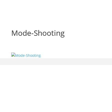
Mode-Shooting
bx-software — Beatrix Beyer
Gerichtsweg 9
01909 Großharthau-Bühlau